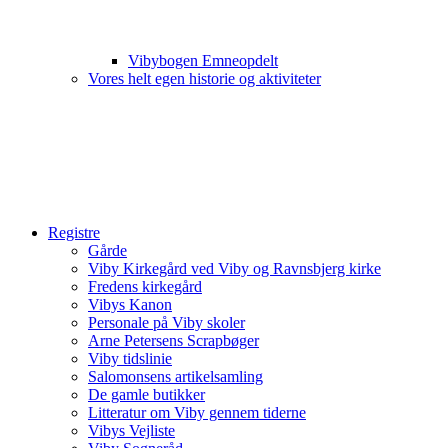
Vibybogen Emneopdelt
Vores helt egen historie og aktiviteter
Registre
Gårde
Viby Kirkegård ved Viby og Ravnsbjerg kirke
Fredens kirkegård
Vibys Kanon
Personale på Viby skoler
Arne Petersens Scrapbøger
Viby tidslinie
Salomonsens artikelsamling
De gamle butikker
Litteratur om Viby gennem tiderne
Vibys Vejliste