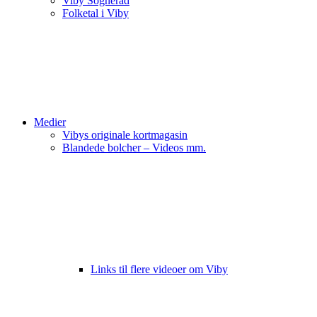
Viby Sogneråd
Folketal i Viby
Medier
Vibys originale kortmagasin
Blandede bolcher – Videos mm.
Links til flere videoer om Viby